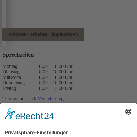
schützen · erhalten · implantieren
Sprechzeiten
Montag
8.00 – 18.00 Uhr
Dienstag
8.00 – 18.00 Uhr
Mittwoch
8.00 – 18.00 Uhr
Donnerstag
8.00 – 18.00 Uhr
Freitag
8.00 – 13.00 Uhr
Termine nur nach
Vereinbarung
Impressum
Datenschutz
Terminanfrage