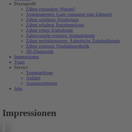
Praxisprofil
Zähne erkranken: Warum?
Angstpatienten: Ganz entspannt zum Zahnarzt
Zähne schützen: Prophylaxe
Zähne erhalten: Parodontologie
Zähne retten: Endodontie
Zahnwurzeln ersetzen: Implantologie
Zähne perfektionieren: Ästhetische Zahnheilkunde
Zähne ersetzen: Qualitätsprothetik
3D-Diagnostik
Impressionen
Team
Service
Terminanfrage
Anfahrt
Anamnesebogen
Jobs
Impressionen