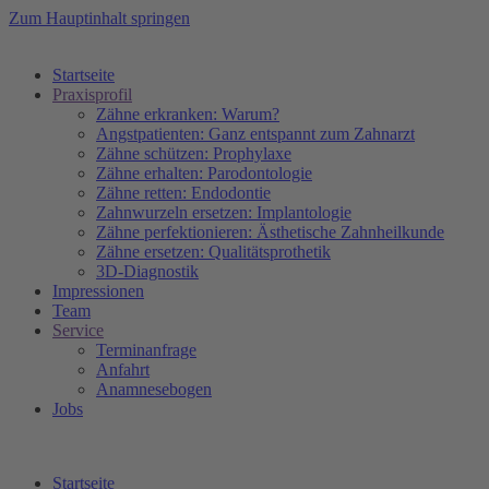
Zum Hauptinhalt springen
Startseite
Praxisprofil
Zähne erkranken: Warum?
Angstpatienten: Ganz entspannt zum Zahnarzt
Zähne schützen: Prophylaxe
Zähne erhalten: Parodontologie
Zähne retten: Endodontie
Zahnwurzeln ersetzen: Implantologie
Zähne perfektionieren: Ästhetische Zahnheilkunde
Zähne ersetzen: Qualitätsprothetik
3D-Diagnostik
Impressionen
Team
Service
Terminanfrage
Anfahrt
Anamnesebogen
Jobs
Startseite