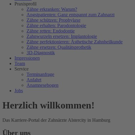
Praxisprofil
Zähne erkranken: Warum?
Angstpatienten: Ganz entspannt zum Zahnarzt
Zähne schützen: Prophylaxe
Zähne erhalten: Parodontologie
Zähne retten: Endodontie
Zahnwurzeln ersetzen: Implantologie
Zähne perfektionieren: Ästhetische Zahnheilkunde
Zähne ersetzen: Qualitätsprothetik
3D-Diagnostik
Impressionen
Team
Service
Terminanfrage
Anfahrt
Anamnesebogen
Jobs
Herzlich willkommen!
Das Karriere-Portal der Zahnärzte Alstercity in Hamburg
Über uns