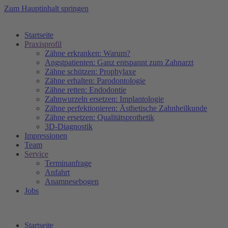
Zum Hauptinhalt springen
Startseite
Praxisprofil
Zähne erkranken: Warum?
Angstpatienten: Ganz entspannt zum Zahnarzt
Zähne schützen: Prophylaxe
Zähne erhalten: Parodontologie
Zähne retten: Endodontie
Zahnwurzeln ersetzen: Implantologie
Zähne perfektionieren: Ästhetische Zahnheilkunde
Zähne ersetzen: Qualitätsprothetik
3D-Diagnostik
Impressionen
Team
Service
Terminanfrage
Anfahrt
Anamnesebogen
Jobs
Startseite