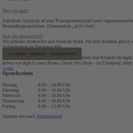
Wer wir sind?
Zahnärzte Alstercity ist eine Praxisgemeinschaft unter organisatoris
Behandlungsspektrum: Zahnmedizin „at it’s best“.
Was uns auszeichnet?
Wir arbeiten strukturiert und Hand-in Hand. Für jede Position gibt es 
Zufriedenheit im Tagesgeschäft.
Was uns wichtig ist?
schützen · erhalten · implantieren
Unsere Praxiskultur ist geprägt durch Offenheit und Respekt im täglic
geben wir täglich unser Bestes. Denn: No client – no Company, ohne 
weiter
Sprechzeiten
Montag
8.00 – 18.00 Uhr
Dienstag
8.00 – 18.00 Uhr
Mittwoch
8.00 – 18.00 Uhr
Donnerstag
8.00 – 18.00 Uhr
Freitag
8.00 – 13.00 Uhr
Termine nur nach
Vereinbarung