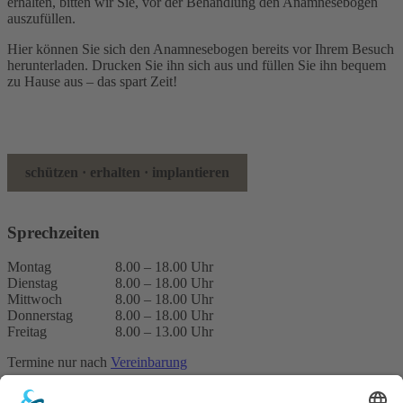
erhalten, bitten wir Sie, vor der Behandlung den Anamnesebogen
auszufüllen.
Hier können Sie sich den Anamnesebogen bereits vor Ihrem Besuch
herunterladen. Drucken Sie ihn sich aus und füllen Sie ihn bequem
zu Hause aus – das spart Zeit!
schützen · erhalten · implantieren
Anamnesebogen laden (PDF)
Sprechzeiten
Montag
8.00 – 18.00 Uhr
Dienstag
8.00 – 18.00 Uhr
Mittwoch
8.00 – 18.00 Uhr
Donnerstag
8.00 – 18.00 Uhr
Freitag
8.00 – 13.00 Uhr
Termine nur nach
Vereinbarung