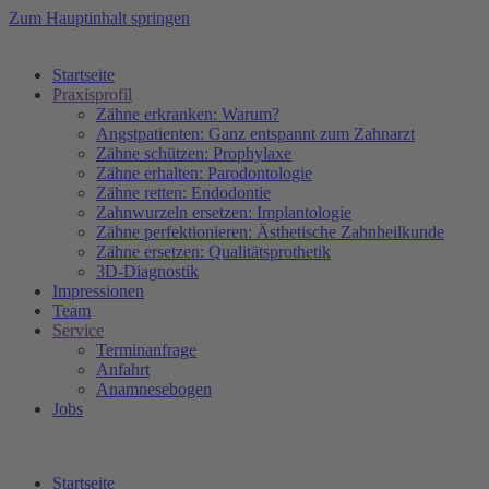
Zum Hauptinhalt springen
Startseite
Praxisprofil
Zähne erkranken: Warum?
Angstpatienten: Ganz entspannt zum Zahnarzt
Zähne schützen: Prophylaxe
Zähne erhalten: Parodontologie
Zähne retten: Endodontie
Zahnwurzeln ersetzen: Implantologie
Zähne perfektionieren: Ästhetische Zahnheilkunde
Zähne ersetzen: Qualitätsprothetik
3D-Diagnostik
Impressionen
Team
Service
Terminanfrage
Anfahrt
Anamnesebogen
Jobs
Startseite