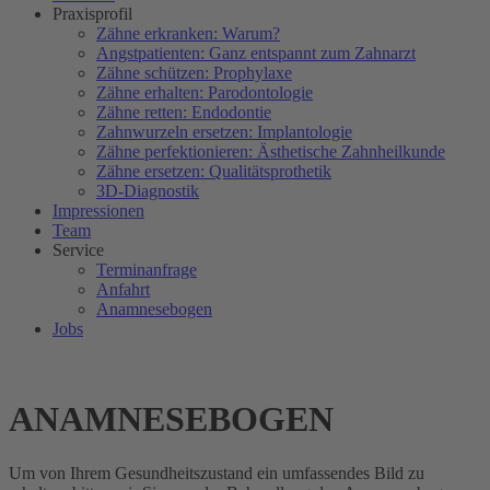
Praxisprofil
Zähne erkranken: Warum?
Angstpatienten: Ganz entspannt zum Zahnarzt
Zähne schützen: Prophylaxe
Zähne erhalten: Parodontologie
Zähne retten: Endodontie
Zahnwurzeln ersetzen: Implantologie
Zähne perfektionieren: Ästhetische Zahnheilkunde
Zähne ersetzen: Qualitätsprothetik
3D-Diagnostik
Impressionen
Team
Service
Terminanfrage
Anfahrt
Anamnesebogen
Jobs
ANAMNESEBOGEN
Um von Ihrem Gesundheitszustand ein umfassendes Bild zu