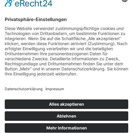
Impressum
Datenschutz
Terminanfrage
Bitte füllen Sie das Formular mit allen Pflichtfeldern aus, um einen
reibungslosen Ablauf in unserer Praxis sicherzustellen.
Praxisgemeinschaft
Zahnärzte AlsterCity
Osterbekstraße 90 c
22083 Hamburg
Parkplätze in der Tiefgarage
(2 Stunden kostenfrei!)
Telefon: 040 / 2 70 38 56
Telefax: 040 / 2 70 60 85
Diese E-Mail-Adresse ist vor Spambots geschützt! Zur Anzeige
muss JavaScript eingeschaltet sein.
© Copyright 2018 | Zahnärzte AlsterCity - Praxisgemeinschaft Dr.